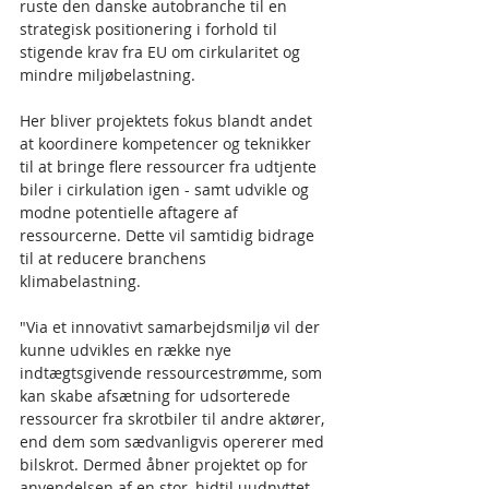
ruste den danske autobranche til en 
strategisk positionering i forhold til 
stigende krav fra EU om cirkularitet og 
mindre miljøbelastning.
Her bliver projektets fokus blandt andet 
at koordinere kompetencer og teknikker 
til at bringe flere ressourcer fra udtjente 
biler i cirkulation igen - samt udvikle og 
modne potentielle aftagere af 
ressourcerne. Dette vil samtidig bidrage 
til at reducere branchens 
klimabelastning.
"Via et innovativt samarbejdsmiljø vil der 
kunne udvikles en række nye 
indtægtsgivende ressourcestrømme, som 
kan skabe afsætning for udsorterede 
ressourcer fra skrotbiler til andre aktører, 
end dem som sædvanligvis opererer med 
bilskrot. Dermed åbner projektet op for 
anvendelsen af en stor, hidtil uudnyttet 