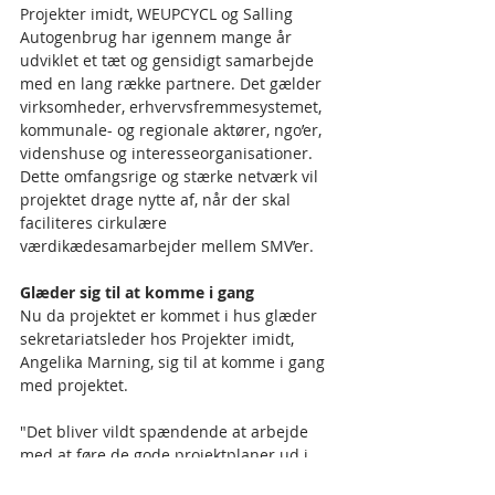
Projekter imidt, WEUPCYCL og Salling 
Autogenbrug har igennem mange år 
udviklet et tæt og gensidigt samarbejde 
med en lang række partnere. Det gælder 
virksomheder, erhvervsfremmesystemet, 
kommunale- og regionale aktører, ngo’er, 
videnshuse og interesseorganisationer. 
Dette omfangsrige og stærke netværk vil 
projektet drage nytte af, når der skal 
faciliteres cirkulære 
værdikædesamarbejder mellem SMV’er.
Glæder sig til at komme i gang
Nu da projektet er kommet i hus glæder 
sekretariatsleder hos Projekter imidt, 
Angelika Marning, sig til at komme i gang 
med projektet.
"Det bliver vildt spændende at arbejde 
med at føre de gode projektplaner ud i 
livet. Jeg tror fuldt ud på konceptet, som 