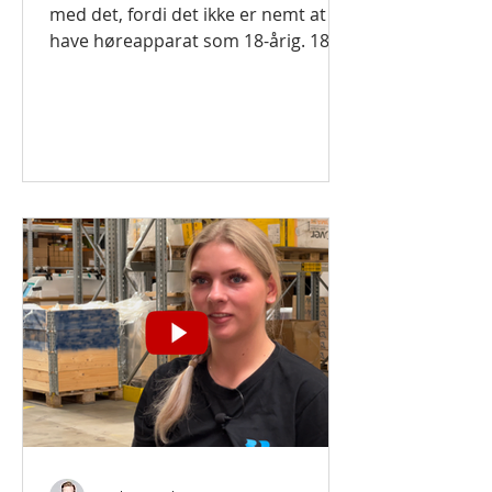
kokkelandsholdet
med det, fordi det ikke er nemt at
have høreapparat som 18-årig. 18
hørehandicappede midtjyske unge
har...