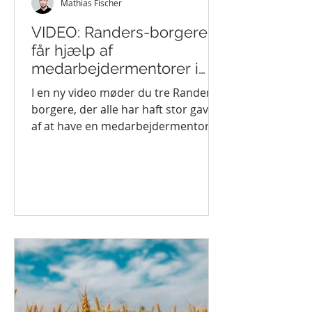
Mathias Fischer
VIDEO: Randers-borgere
får hjælp af
medarbejdermentorer i
Rummelig Genstart-
I en ny video møder du tre Randers-
projekt
borgere, der alle har haft stor gavn
af at have en medarbejdermentor
på arbejdspladsen. Den nye video...