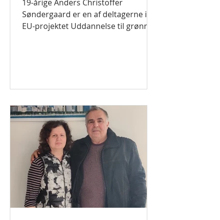
19-årige Anders Christoffer
jobmuligheder
Søndergaard er en af deltagerne i
EU-projektet Uddannelse til grønne
job. Til dagligt går han på FGU...