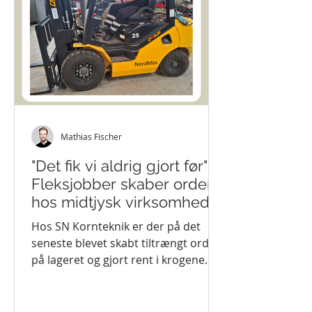
Mathias Fischer
"Det fik vi aldrig gjort før" -
Fleksjobber skaber orden
hos midtjysk virksomhed
Hos SN Kornteknik er der på det
seneste blevet skabt tiltrængt orden
på lageret og gjort rent i krogene.
Noget som den lille håndfuld ansatte
hos den midtjyske virksomhed, der
er specialister i kornbehandling, ikke