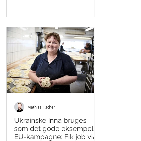
hidtil har haft tid og overskud til.
Æren for den øgede struktur og
orden tilfalder Aksel Mikkelsen, der
gennem Arbejdskraft nu og til
fremtiden er blevet ansat som
altmuligmand i fleksjob hos SN
Kornteknik godt 10 timer om ugen.
"Det har givet mere orden at have
Mathias Fischer
Ukrainske Inna bruges
som det gode eksempel i
EU-kampagne: Fik job via