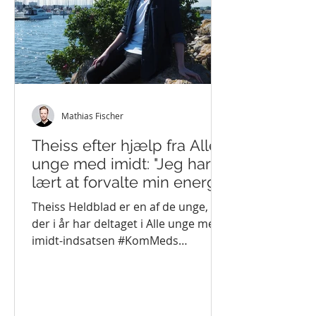
Mathias Fischer
Theiss efter hjælp fra Alle
unge med imidt: "Jeg har
lært at forvalte min energi
til hele dagen"
Theiss Heldblad er en af de unge,
der i år har deltaget i Alle unge med
imidt-indsatsen #KomMeds
Mandagsgruppe for unge med
forskellige...