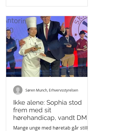
Søren Munch, Erhvervsstyrelsen
Ikke alene: Sophia stod
frem med sit
hørehandicap, vandt DM i
Skills, og er nu på
Mange unge med høretab går stille