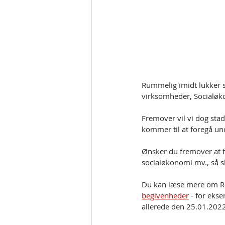
Rummelig imidt lukker s
virksomheder, Socialøko
Fremover vil vi dog sta
kommer til at foregå u
Ønsker du fremover at f
socialøkonomi mv., så sk
Du kan læse mere om R
begivenheder
 - for eks
allerede den 25.01.2022