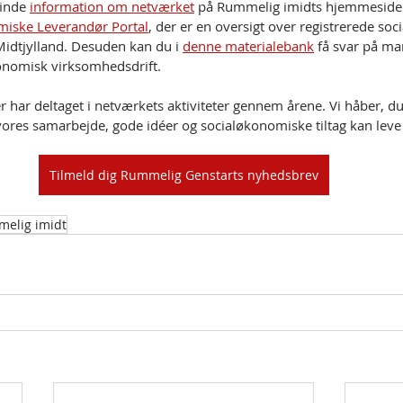
inde 
information om netværket
 på Rummelig imidts hjemmeside.
miske Leverandør Portal
, der er en oversigt over registrerede so
idtjylland. Desuden kan du i 
denne materialebank
 få svar på ma
nomisk virksomhedsdrift. 
, der har deltaget i netværkets aktiviteter gennem årene. Vi håber, du 
ores samarbejde, gode idéer og socialøkonomiske tiltag kan leve 
Tilmeld dig Rummelig Genstarts nyhedsbrev
elig imidt