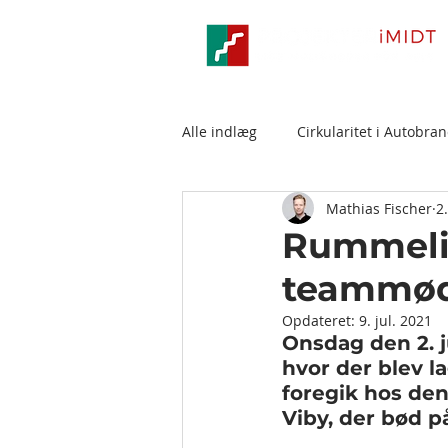
Alle indlæg
Cirkularitet i Autobra
Mathias Fischer
2
Rummelig
teammøde
Opdateret:
9. jul. 2021
Onsdag den 2. 
hvor der blev la
foregik hos den
Viby, der bød p