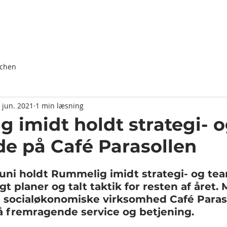
Forside
Om os
Nyheder
Projekter
nchen
. jun. 2021
1 min læsning
 imidt holdt strategi- 
 på Café Parasollen
juni holdt Rummelig imidt strategi- og te
gt planer og talt taktik for resten af året.
 socialøkonomiske virksomhed Café Paraso
å fremragende service og betjening.