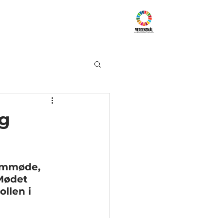
Samarbejdspartnere
Kontakt
og
ammøde, 
 Mødet 
llen i 