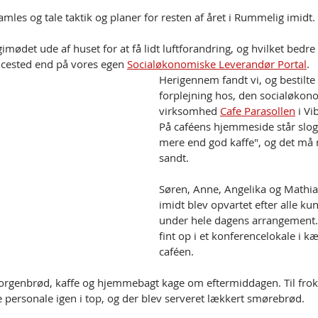
 samles og tale taktik og planer for resten af året i Rummelig imidt. 
gimødet ude af huset for at få lidt luftforandring, og hvilket bedre 
cested end på vores egen 
Socialøkonomiske Leverandør Portal
.
Herigennem fandt vi, og bestilte 
forplejning hos, den socialøkon
virksomhed 
Cafe Parasollen
 i Vi
På caféens hjemmeside står slo
mere end god kaffe", og det må 
sandt.  
Søren, Anne, Angelika og Mathia
imidt blev opvartet efter alle kun
under hele dagens arrangement.
fint op i et konferencelokale i k
caféen. 
orgenbrød, kaffe og hjemmebagt kage om eftermiddagen. Til froko
e personale igen i top, og der blev serveret lækkert smørebrød. 