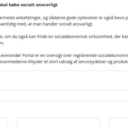
kal købe socialt ansvarligt
varmeste anbefalinger, og sådanne gode oplevelser er også bevis p
samtidig med, at man handler socialt ansvarligt.
se, om du også kan finde en socialøkonomisk virksomhed, der ka
on.
everandør Portal er en oversigt over registrerede socialøkonom
rksomhederne tilbyder et stort udvalg af serviceydelser og produk