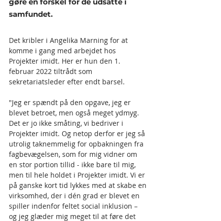
gøre en forskel for de udsatte i 
samfundet.
Det kribler i Angelika Marning for at 
komme i gang med arbejdet hos 
Projekter imidt. Her er hun den 1. 
februar 2022 tiltrådt som 
sekretariatsleder efter endt barsel. 
"Jeg er spændt på den opgave, jeg er 
blevet betroet, men også meget ydmyg. 
Det er jo ikke småting, vi bedriver i 
Projekter imidt. Og netop derfor er jeg så 
utrolig taknemmelig for opbakningen fra 
fagbevægelsen, som for mig vidner om 
en stor portion tillid - ikke bare til mig, 
men til hele holdet i Projekter imidt. Vi er 
på ganske kort tid lykkes med at skabe en 
virksomhed, der i dén grad er blevet en 
spiller indenfor feltet social inklusion – 
og jeg glæder mig meget til at føre det 