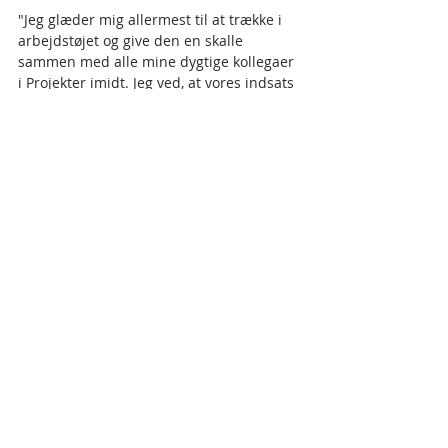
"Jeg glæder mig allermest til at trække i 
arbejdstøjet og give den en skalle 
sammen med alle mine dygtige kollegaer 
i Projekter imidt. Jeg ved, at vores indsats 
gavner – og der er ikke noget sted, jeg 
hellere ville være," siger Angelika 
Marning. 
Rummelig Genstart
Projekter imidt
Rummelig imidt
Alle unge med imidt
Seneste blogindlæg
Se alle