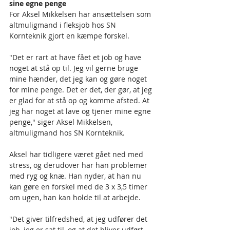
sine egne penge
For Aksel Mikkelsen har ansættelsen som 
altmuligmand i fleksjob hos SN 
Kornteknik gjort en kæmpe forskel.
"Det er rart at have fået et job og have 
noget at stå op til. Jeg vil gerne bruge 
mine hænder, det jeg kan og gøre noget 
for mine penge. Det er det, der gør, at jeg 
er glad for at stå op og komme afsted. At 
jeg har noget at lave og tjener mine egne 
penge," siger Aksel Mikkelsen, 
altmuligmand hos SN Kornteknik.
Aksel har tidligere været gået ned med 
stress, og derudover har han problemer 
med ryg og knæ. Han nyder, at han nu 
kan gøre en forskel med de 3 x 3,5 timer 
om ugen, han kan holde til at arbejde.
"Det giver tilfredshed, at jeg udfører det 
job, jeg er sat til, og at det bliver udført, 