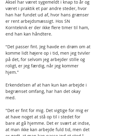
Aksel har været sygemeldt i knap to år og 
været i praktik et par andre steder, hvor 
han har fundet ud af, hvor hans grænser 
er rent arbejdsmæssigt. Hos SN 
Kornteknik er der ikke flere timer til ham, 
end han kan håndtere. 
"Det passer fint. Jeg havde en drøm om at 
komme lidt højere op i tid, men jeg tvivler 
på det, for selvom jeg arbejder stille og 
roligt, er jeg færdig, når jeg kommer 
hjem."
Erkendelsen af at han kun kan arbejde i 
begrænset omfang, har han det okay 
med.
"Det er fint for mig. Det vigtige for mig er 
at have noget at stå op til i stedet for 
bare at gå hjemme. Det er svært at indse, 
at man ikke kan arbejde fuld tid, men det 
er godt, at man kan passe ind et sted," 