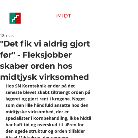
18. mar.
"Det fik vi aldrig gjort
før" - Fleksjobber
skaber orden hos
midtjysk virksomhed
Hos SN Kornteknik er der på det 
seneste blevet skabt tiltrængt orden på 
lageret og gjort rent i krogene. Noget 
som den lille håndfuld ansatte hos den 
midtjyske virksomhed, der er 
specialister i kornbehandling, ikke hidtil 
har haft tid og overskud til. Æren for 
den øgede struktur og orden tilfalder 
Aksel Mikkelsen, der gennem 