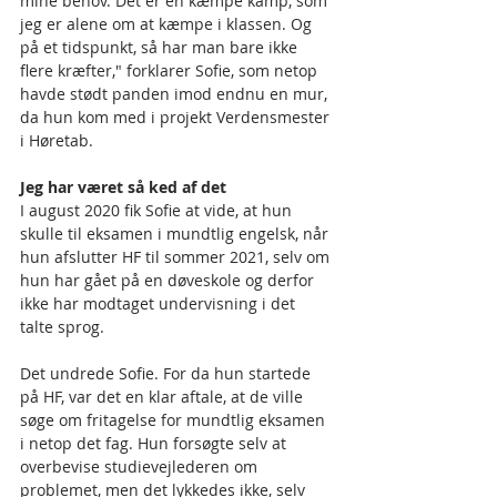
mine behov. Det er en kæmpe kamp, som 
jeg er alene om at kæmpe i klassen. Og 
på et tidspunkt, så har man bare ikke 
flere kræfter," forklarer Sofie, som netop 
havde stødt panden imod endnu en mur, 
da hun kom med i projekt Verdensmester 
i Høretab.
Jeg har været så ked af det
I august 2020 fik Sofie at vide, at hun 
skulle til eksamen i mundtlig engelsk, når 
hun afslutter HF til sommer 2021, selv om 
hun har gået på en døveskole og derfor 
ikke har modtaget undervisning i det 
talte sprog. 
Det undrede Sofie. For da hun startede 
på HF, var det en klar aftale, at de ville 
søge om fritagelse for mundtlig eksamen 
i netop det fag. Hun forsøgte selv at 
overbevise studievejlederen om 
problemet, men det lykkedes ikke, selv 