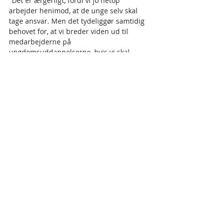
"Det er ærgerligt, fordi vi jo netop 
arbejder henimod, at de unge selv skal 
tage ansvar. Men det tydeliggør samtidig 
behovet for, at vi breder viden ud til 
medarbejderne på 
ungdomsuddannelserne, hvis vi skal 
sikre de bedste muligheder for elever 
med høretab," fastslår Merete Birk 
Nielsen. 
Alle unge med imidt
Mennesker fra vores projekter
Seneste blogindlæg
Se alle