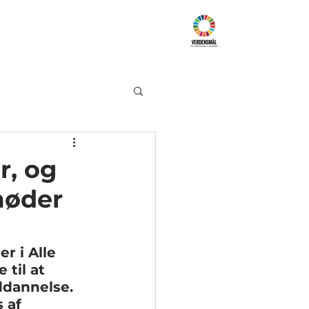
Samarbejdspartnere
Kontakt
r, og
møder
r i Alle 
til at 
dannelse. 
 af 