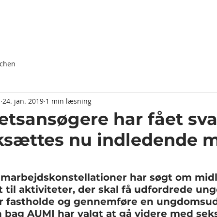
Forside
Om os
Nyheder
Projekter
nchen
n
24. jan. 2019
1 min læsning
tetsansøgere har fået sva
ksættes nu indledende 
samarbejdskonstellationer har søgt om midle
il aktiviteter, der skal få udfordrede unge 
r fastholde og gennemføre en ungdomsud
bag AUMI har valgt at gå videre med seks