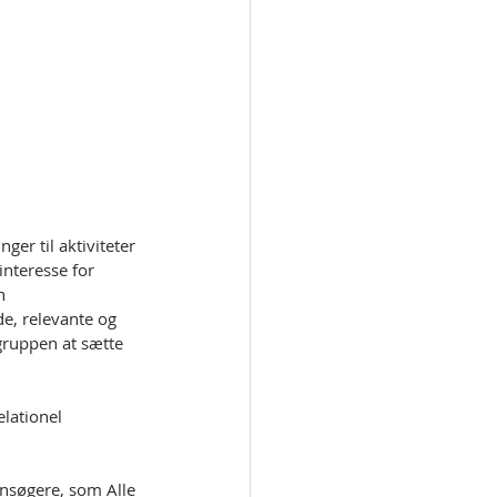
er til aktiviteter 
nteresse for 
n 
, relevante og 
tgruppen at sætte 
elationel 
nsøgere, som Alle 