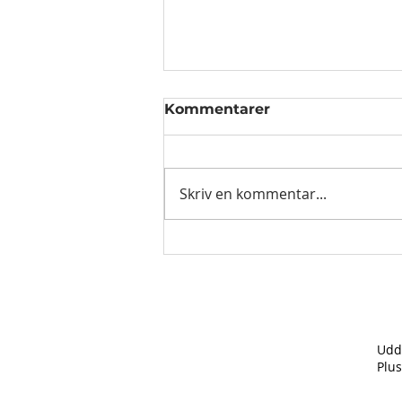
Kommentarer
Skriv en kommentar...
Uddannelse til grønne
job lukker ned - har haft
stor virkning på
deltagernes udvikling
Udda
Plus