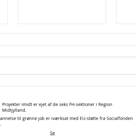
Hvilken betydning har
"Det
Uddannelse til grønne
før"
job haft for de unge
ord
projektdeltagere?
vir
Projekter imidt er ejet af de seks FH-sektioner i Region
Analyse giver svaret
Midtjylland.
nnelse til grønne job er iværksat med EU-støtte fra Socialfonden
.
Se