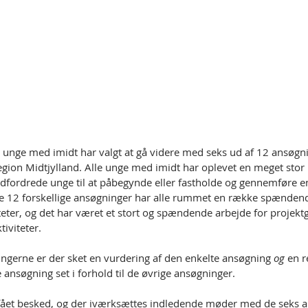
unge med imidt har valgt at gå videre med seks ud af 12 ansøgning
gion Midtjylland. Alle unge med imidt har oplevet en meget stor i
 udfordrede unge til at påbegynde eller fastholde og gennemføre e
12 forskellige ansøgninger har alle rummet en række spændende
viteter, og det har været et stort og spændende arbejde for projek
tiviteter.
ingerne er der sket en vurdering af den enkelte ansøgning 
og 
en r
 ansøgning set i forhold til de øvrige ansøgninger.
fået besked, og der iværksættes indledende møder med de seks a