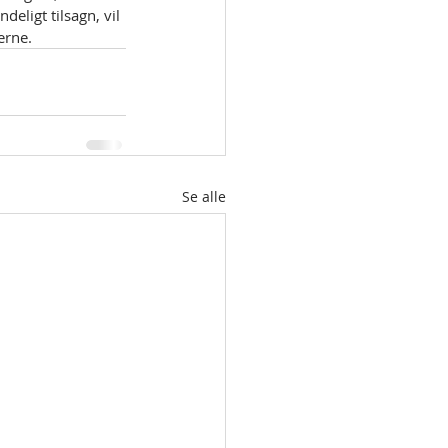
eligt tilsagn, vil 
erne. 
Se alle