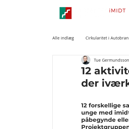
Alle indlæg
Cirkularitet i Autobra
Tue Germundsso
12 aktivi
der ivær
12 forskellige 
unge med imidt t
påbegynde elle
Projektgruppen 